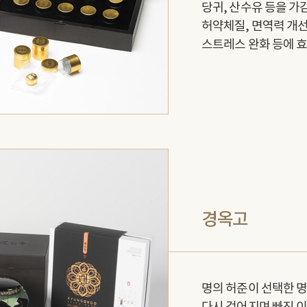
당귀, 산수유 등을 
허약체질, 면역력 개선,
스트레스 완화 등에 
경옥고
명의 허준이 선택한 