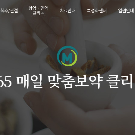
항암 · 면역
척추/관절
치료안내
특성화센터
입원안내
클리닉
척추
항암 · 면역
도수치료
중풍후유증/
입원안내
클리닉
안면마비
관절
추나치료
검사안내
대상포진
수술후재활
다이어트
산재치료
보약
65 매일 맞춤보약 클