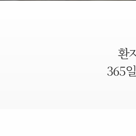
환자
365