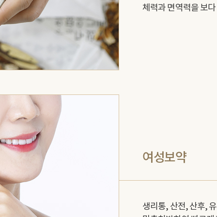
체력과 면역력을 보다 
여성보약
생리통, 산전, 산후,