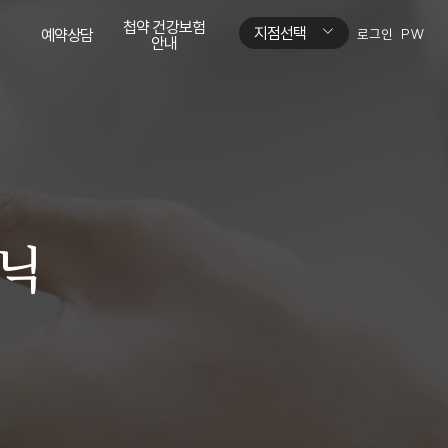
첩약 건강보험
지점선택
예약상담
로그인
PW
안내
네이버톡톡
첩약 건강보험
안내
네이버예약
리닉